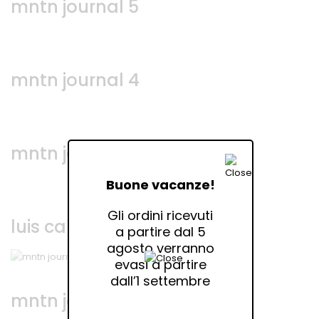
mntn journal 5
mntn journal 4
mntn journal 3
Buone vacanze!
Gli ordini ricevuti
luis campos • via bellezza
a partire dal 5
agosto verranno
evasi a partire
dall’1 settembre
mntn journal 2