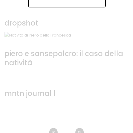
dropshot
piero e sansepolcro: il caso della
natività
mntn journal 1