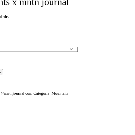
nts x mntn journal
ibile.
o
o@mntnjournal.com
Categoria:
Mountain