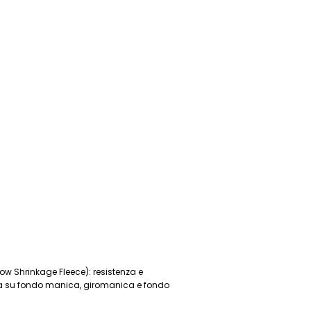
(Low Shrinkage Fleece): resistenza e
ra su fondo manica, giromanica e fondo