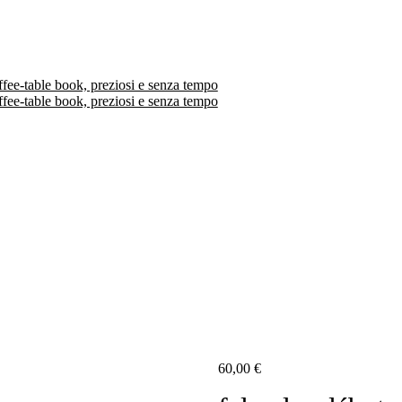
60,00
€