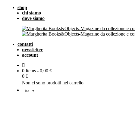
shop
chi siamo
dove siamo
contatti
newsletter
account
0 Items
-
0,00
€
0
Non ci sono prodotti nel carrello
ita