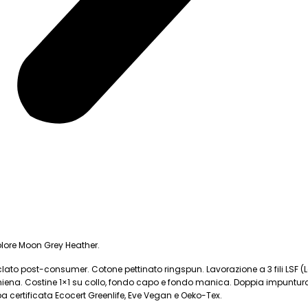
Colore Moon Grey Heather.
ciclato post-consumer. Cotone pettinato ringspun.
Lavorazione a 3 fili LSF 
hiena. Costine 1×1 su collo, fondo capo e fondo manica. Doppia impuntu
a certificata Ecocert Greenlife, Eve Vegan e Oeko-Tex.