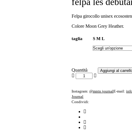
felpa les débuta
Felpa girocollo unisex ecososten
Colore Moon Grey Heather.
taglia
S
M
L
Quantità
Aggiungi al carrell
Instagram:
@mntn.journal
E-mail:
inf
Journal
Condividi