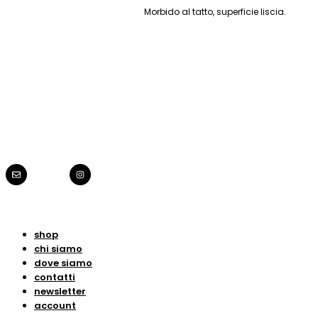
Morbido al tatto, superficie liscia.
shop
chi siamo
dove siamo
contatti
newsletter
account